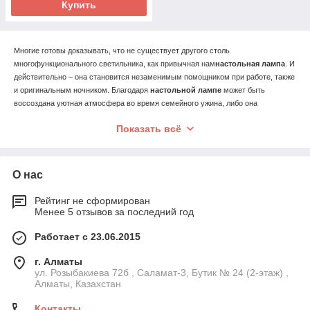
Купить
Многие готовы доказывать, что не существует другого столь
многофункционального светильника, как привычная нам
настольная лампа
. И
действительно – она становится незаменимым помощником при работе, также
и оригинальным ночником. Благодаря
настольной лампе
может быть
воссоздана уютная атмосфера во время семейного ужина, либо она
становится основным дизайнерским акцентом комнаты.
Показать всё
Настольные светильники
, вероятно, могут считаться одним из наиболее
богатых разделов нашего магазина по возможностям выбора. Можно легко
подобрать деловые и строгие светильники, предназначенные для офисов,
О нас
домашнего кабинета или рабочих столов детей. В таких лампах сочетаются
функциональность и современный минимализм.
Рейтинг не сформирован
Можно подобрать и
современные настольные лампы
, предназначенные для
Менее 5 отзывов за последний год
освещения журнальных столов, гостиных, спален, создания домашнего уюта.
В этой категории важное значение отводится дизайнерскому решению, форме
Работает с 23.06.2015
плафона, оформлению ножки лампы, цветовой гамме. При помощи
функционального и стильного осветительного прибора в доме может быть
г. Алматы
ул. Розыбакиева 72б , Саламат-3, Бутик № 24 (2-этаж) ,
создана удивительная атмосфера спокойствия и гармонии – подобрать
Алматы, Казахстан
оптимальные лампы можно для любого интерьера.
Контакты