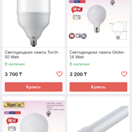
Вы вносите предоплату, и мы
отправляем вам товар (при заказе с
сайта)
Светодиодная лампа Torch-
Светодиодная лампа Globe-
50 Watt
16 Watt
В наличии
В наличии
Также вы можете сразу прийти в
3 700
3 200
₸
₸
наш магазин в Алматы, и
приобрести товар оффлайн
Купить
Купить
Гарантия качества – 1-2 года (при
сохранении чека, товара и коробки)