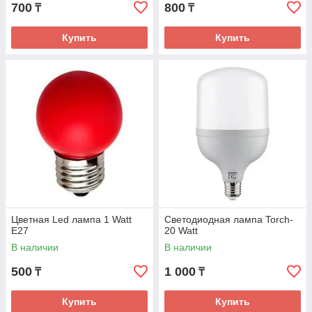
700
800
₸
₸
Выгодные скидки от объема заказа.
Купить
Купить
Бесплатная доставка по городу Алматы.
Официальная гарантия на товар.
Цветная Led лампа 1 Watt
Светодиодная лампа Torch-
E27
20 Watt
В наличии
В наличии
500
1 000
₸
₸
Большой ассортимент продукции.
Купить
Купить