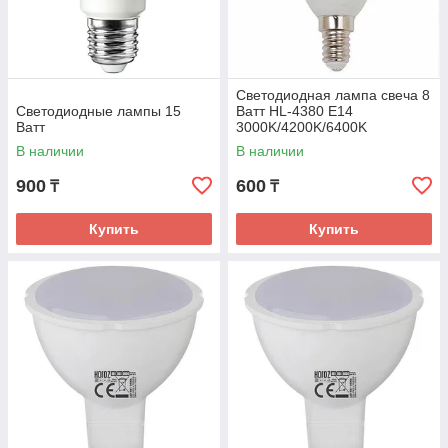
Галогенные
Чаще всего используются для подсвечивания
потолка, ниш, полок, деталей интерьера. Такие
лампы имеют высокую стабильность светового
Светодиодная лампа свеча 8
потока, при этом обладают миниатюрными
Светодиодные лампы 15
Ватт HL-4380 E14
размерами.
Ватт
3000K/4200K/6400K
В наличии
В наличии
Металлогалогенные
900
600
₸
₸
Это газоразрядные лампы высокого давления,
Купить
Купить
которые имеют значительную светоотдачу. Они
используются для освещения больших
промышленных помещений, стадионов, ангаров,
магистралей, теплиц и парников. Другие сферы
применения – софиты и прожекторы.
Ртутные
Такие лампы чаще всего применяются для
уличного освещения, лестничных площадок или
ландшафтного дизайна. Они компактны по