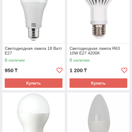
ВЫБИРАЙТЕ РАЗНОВИДНОСТИ ЛАМП
НА САЙТЕ:
Светодиодные
У нас большой выбор светодиодных ламп разной
Светодиодная лампа 18 Ватт
Светодиодная лампа R63
формы, качество которых подтверждено
E27
10W E27 4200K
международными сертификатами. Эта
В наличии
В наличии
разновидность лампочек экономична, безопасна
для окружающей среды и здоровья глаз.
950
1 200
₸
₸
Люминесцентные
Купить
Купить
Подходящий вариант для офисов, магазинов,
кафе, медицинских учреждений. Их спектр
максимально приближен к солнечному свету.
Люминесцентные лампы могут иметь холодный
или теплый световой оттенок.