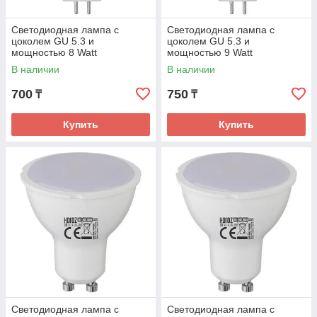
размеру, обладают высокой мощностью и
экономичны. Срок службы – до 12 тыс. часов.
Светодиодная лампа с
Светодиодная лампа с
цоколем GU 5.3 и
цоколем GU 5.3 и
мощностью 8 Watt
мощностью 9 Watt
Рефлекторные
В наличии
В наличии
700
750
Дают качественный мощный свет, который можно
₸
₸
использовать как прожекторный. Подходят для
установки в уличных фонарях. Также в
Купить
Купить
зависимости от размеров могут использоваться в
настольных и подвесных светильниках.
Винтажные
Если вам нужна лампа с необычным дизайном
для оформления помещения в стиле лофт или
уличного кафе, то стоит обратить внимание на
эту категорию. В наличии винтажные лампы –
имитация ламп накаливания Эдисона. Они
имеют интересные формы и дают мягкий теплый
свет.
Светодиодная лампа с
Светодиодная лампа с