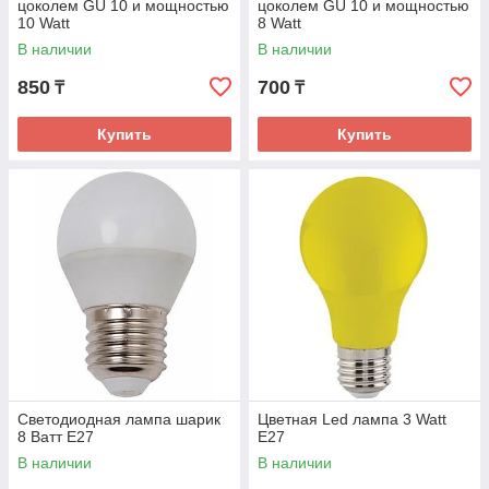
цоколем GU 10 и мощностью
цоколем GU 10 и мощностью
10 Watt
8 Watt
Лампы накаливания
В наличии
В наличии
Самый распространенный вид лампочек,
850
700
₸
₸
который универсален и имеет невысокую
стоимость. Лампы накаливания применяются
для домашнего интерьерного освещения.
Купить
Купить
ИНТЕРНЕТ-МАГАЗИН «ПОЛЯРИС
ЛАЙТС» - ЭТО:
Светодиодная лампа шарик
Цветная Led лампа 3 Watt
Европейское качество по доступным ценам.
8 Ватт E27
E27
В наличии
В наличии