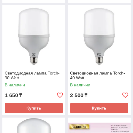
КАК ПРОИСХОДИТ РАБОТА С НАМИ:
Вы оформляете заказ на сайте или
звоните по телефону
Светодиодная лампа Torch-
Светодиодная лампа Torch-
30 Watt
40 Watt
В наличии
В наличии
1 650
2 500
₸
₸
Мы уточняем наличие товара,
Купить
Купить
подбираем лампы под нужные
параметры, можем отправить фото
и видео