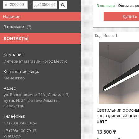
В наличии
Оптом и в р
Купить
Наличие
В наличии
7
Инова 1
КОНТАКТЫ
Интернет магазин Horoz Electric
Менеджер
ул. Розыбакиева 72б , Саламат-3,
Бутик № 24 (2-этаж), Алматы,
Казахстан
Светильник офисн
светодиодный подв
Ватт
+7 (708) 358-30-24
+7 (708) 100-79-13
13 500 ₸
WatsApp