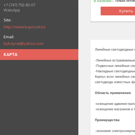
В наличии
Только опто
+7 (747) 792-83-07
WatsApp
Купить
http://www.kupisvet.kz
bykayrat@yahoo.com
Линейные светодиодные 
КАРТА
-Линейные встраиваемые 
-Подвесные линейные све
-Накладные светодиодные
Корпус всех линейных св
светодиоды известных фи
Область применения
:
-освещение администрат
-освещение магазинов и 
Преимущества
:
-экономия электроэнерги