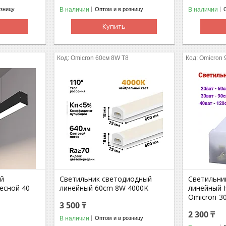
В наличии
В наличии
озницу
Оптом и в розницу
Купить
Omicron 60см 8W T8
Omicron 
ый
Светильник светодиодный
Светильни
есной 40
линейный 60cm 8W 4000K
линейный H
Omicron-3
3 500 ₸
2 300 ₸
В наличии
Оптом и в розницу