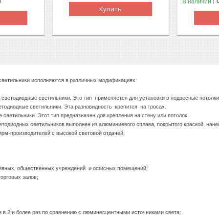
В наличии
м
Купить
светильники исполняются в различных модификациях:
светодиодные светильники. Это тип применяется для установки в подвесные потолки 
тодиодные светильники. Эта разновидность крепится на тросах.
 светильники. Этот тип предназначен для крепления на стену или потолок.
етодиодных светильников выполнен из алюминиевого сплава, покрытого краской, нан
рм-производителей с высокой световой отдачей.
ивных, общественных учреждений и офисных помещений;
торговых залов;
и в 2 и более раз по сравнению с люминесцентными источниками света;