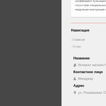
-коэффициент пульсации 
-отсутствие специальных 
-модульная конструкция 
Навигация
Главная
О нас
Интернет магазин H
Менеджер
ул. Розыбакиева 72