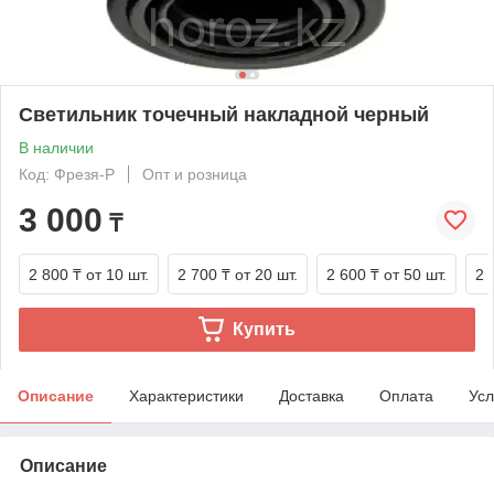
Светильник точечный накладной черный
В наличии
Код: Фрезя-Р
Опт и розница
3 000
₸
2 800 ₸
от 10 шт.
2 700 ₸
от 20 шт.
2 600 ₸
от 50 шт.
2 
Купить
Описание
Характеристики
Доставка
Оплата
Усл
Описание