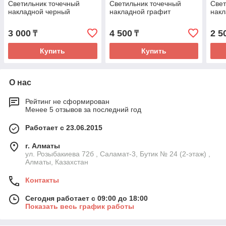
Светильник точечный
Светильник точечный
Свет
накладной черный
накладной графит
накл
3 000
4 500
2 5
₸
₸
Купить
Купить
О нас
Рейтинг не сформирован
Менее 5 отзывов за последний год
Работает с 23.06.2015
г. Алматы
ул. Розыбакиева 72б , Саламат-3, Бутик № 24 (2-этаж) ,
Алматы, Казахстан
Контакты
Сегодня работает с 09:00 до 18:00
Показать весь график работы