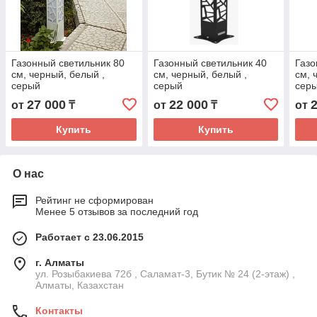
Газонный светильник 80
Газонный светильник 40
Газо
cм, черный, белый ,
cм, черный, белый ,
cм, 
серый
серый
сер
27 000
22 000
от
₸
от
₸
от
Купить
Купить
О нас
Рейтинг не сформирован
Менее 5 отзывов за последний год
Работает с 23.06.2015
г. Алматы
ул. Розыбакиева 72б , Саламат-3, Бутик № 24 (2-этаж) ,
Алматы, Казахстан
Контакты