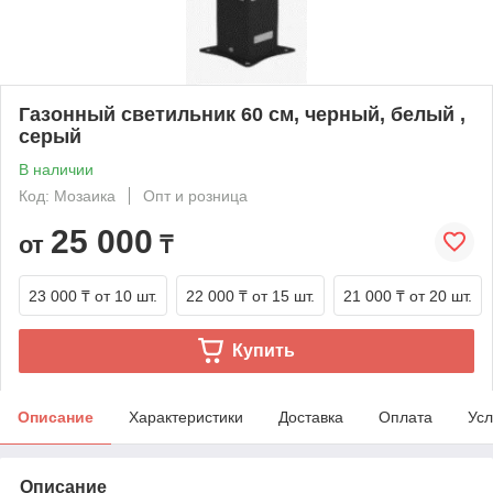
Газонный светильник 60 cм, черный, белый ,
серый
В наличии
Код: Мозаика
Опт и розница
25 000
от
₸
23 000 ₸
от 10 шт.
22 000 ₸
от 15 шт.
21 000 ₸
от 20 шт.
Купить
Описание
Характеристики
Доставка
Оплата
Усл
Описание