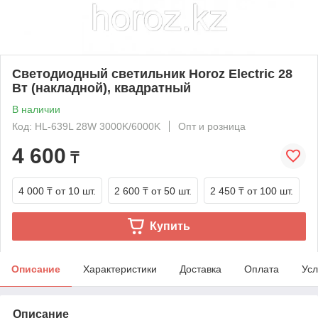
Светодиодный светильник Horoz Electric 28
Вт (накладной), квадратный
В наличии
Код: HL-639L 28W 3000K/6000K
Опт и розница
4 600
₸
4 000 ₸
от 10 шт.
2 600 ₸
от 50 шт.
2 450 ₸
от 100 шт.
Купить
Описание
Характеристики
Доставка
Оплата
Усл
Описание