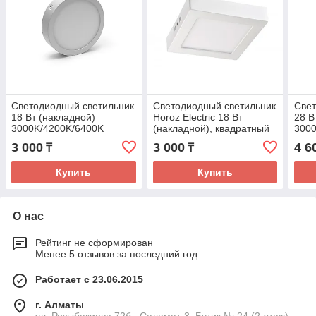
Светодиодный светильник
Светодиодный светильник
Свет
18 Вт (накладной)
Horoz Electric 18 Вт
28 В
3000K/4200K/6400K
(накладной), квадратный
300
3 000
3 000
4 6
₸
₸
Купить
Купить
О нас
Рейтинг не сформирован
Менее 5 отзывов за последний год
Работает с 23.06.2015
г. Алматы