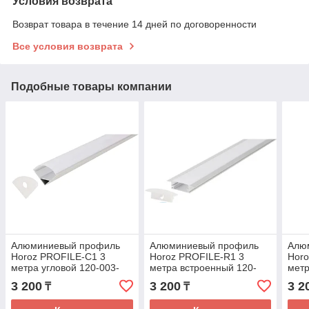
Условия возврата
Возврат товара в течение 14 дней по договоренности
Все условия возврата
Подобные товары компании
Алюминиевый профиль
Алюминиевый профиль
Алю
Horoz PROFILE-С1 3
Horoz PROFILE-R1 3
Horo
метра угловой 120-003-
метра встроенный 120-
метр
0001
001-0001-010
000
3 200
3 200
3 2
₸
₸