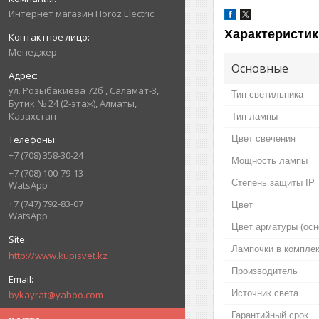
Интернет магазин Horoz Electric
Характеристик
Менеджер
Основные
ул. Розыбакиева 72б , Саламат-3,
Тип светильника
Бутик № 24 (2-этаж), Алматы,
Казахстан
Тип лампы
Цвет свечения
+7 (708) 358-30-24
Мощность лампы
+7 (708) 100-79-13
Степень защиты IP
WatsApp
+7 (747) 792-83-07
Цвет
WatsApp
Цвет арматуры (осн
Лампочки в компле
http://www.kupisvet.kz
Производитель
Источник света
bykayrat@yahoo.com
Гарантийный срок