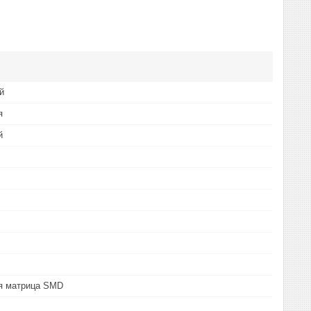
й
я
й
я матрица SMD