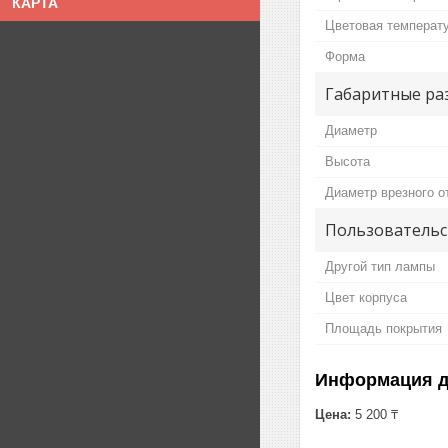
КАРТА
Цветовая температ
Форма
Габаритные ра
Диаметр
Высота
Диаметр врезного о
Пользовательс
Другой тип лампы
Цвет корпуса
Площадь покрытия
Информация д
Цена:
5 200 ₸