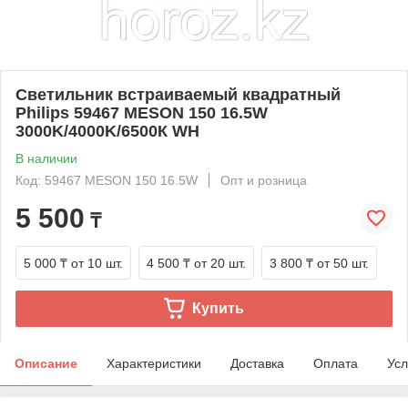
Светильник встраиваемый квадратный
Philips 59467 MESON 150 16.5W
3000K/4000K/6500К WH
В наличии
Код: 59467 MESON 150 16.5W
Опт и розница
5 500
₸
5 000 ₸
от 10 шт.
4 500 ₸
от 20 шт.
3 800 ₸
от 50 шт.
Купить
Описание
Характеристики
Доставка
Оплата
Усл