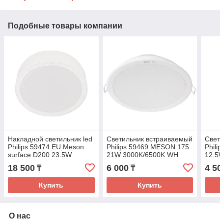
Подобные товары компании
Накладной светильник led
Светильник встраиваемый
Свет
Philips 59474 EU Meson
Philips 59469 MESON 175
Phil
surface D200 23.5W
21W 3000K/6500K WH
12.
3000K/4000K
18 500
6 000
4 5
₸
₸
Купить
Купить
О нас