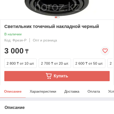
Светильник точечный накладной черный
В наличии
Код: Фрезя-Р
Опт и розница
3 000
₸
2 800 ₸
от 10 шт.
2 700 ₸
от 20 шт.
2 600 ₸
от 50 шт.
2 
Купить
Описание
Характеристики
Доставка
Оплата
Усл
Описание