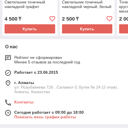
Светильник точечный
Светильник точечный
Точе
накладной графит
накладной черный, белый
круг
мех
4 500
2 500
2 0
₸
₸
Купить
Купить
О нас
Рейтинг не сформирован
Менее 5 отзывов за последний год
Работает с 23.06.2015
г. Алматы
ул. Розыбакиева 72б , Саламат-3, Бутик № 24 (2-этаж) ,
Алматы, Казахстан
Контакты
Сегодня работает с 09:00 до 18:00
Показать весь график работы