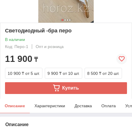
Светодиодный -бра перо
В наличии
Код: Перо-1
Опт и розница
11 900
₸
10 900 ₸
от 5 шт.
9 900 ₸
от 10 шт.
8 500 ₸
от 20 шт.
Купить
Описание
Характеристики
Доставка
Оплата
Усл
Описание