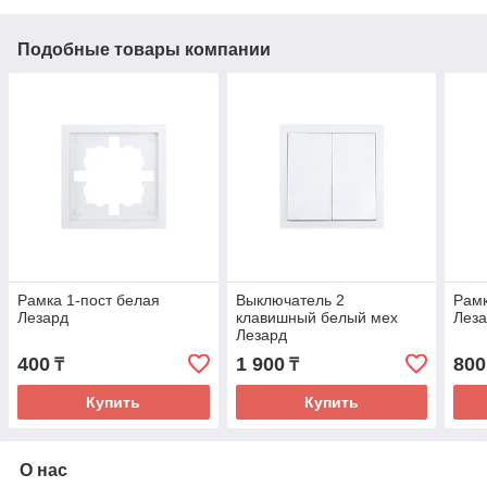
Подобные товары компании
Рамка 1-пост белая
Выключатель 2
Рамк
Лезард
клавишный белый мех
Лез
Лезард
400
1 900
800
₸
₸
Купить
Купить
О нас