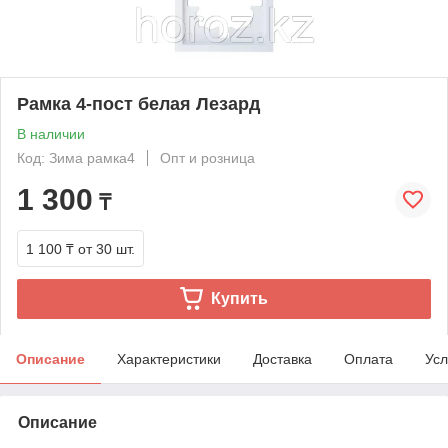
Рамка 4-пост белая Лезард
В наличии
Код: Зима рамка4
Опт и розница
1 300
₸
1 100 ₸
от 30 шт.
Купить
Описание
Характеристики
Доставка
Оплата
Усл
Описание