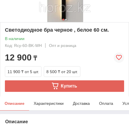
Светодиодное бра черное , белое 60 см.
В наличии
Код: Rcy-60-BK-WH
Опт и розница
12 900
₸
11 900 ₸
от 5 шт.
8 500 ₸
от 20 шт.
Купить
Описание
Характеристики
Доставка
Оплата
Усл
Описание