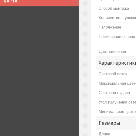
КАРТА
Способ монтажа
Количество в упако
Напряжение
Применение освещ
Цвет свечения
Характеристик
Световой поток
Максимальная цвет
Световая отдача
Угол излучения све
Минимальная цвето
Размеры
Длина