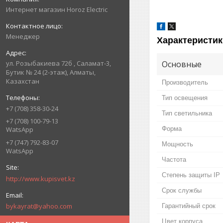
Интернет магазин Horoz Electric
Менеджер
Характеристик
Основные
ул. Розыбакиева 72б , Саламат-3,
Бутик № 24 (2-этаж), Алматы,
Казахстан
Производитель
Тип освещения
+7 (708) 358-30-24
Тип светильника
+7 (708) 100-79-13
Форма
WatsApp
+7 (747) 792-83-07
Мощность
WatsApp
Частота
Степень защиты IP
http://www.kupisvet.kz
Срок службы
bykayrat@yahoo.com
Гарантийный срок
Цвет корпуса