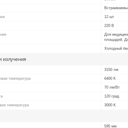
Встраиваемы
вке
12 шт
220 В
ения
Для медицин
площадей, Д
Холодный бе
и излучения
3150 лм
овая температура
6400 К
70 лм/Вт
та
120 град.
вая температура
3000 К
595 мм