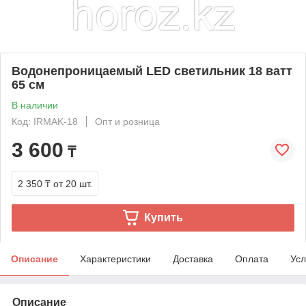
Водонепроницаемый LED светильник 18 ватт
65 см
В наличии
Код: IRMAK-18
Опт и розница
3 600
₸
2 350 ₸
от 20 шт.
Купить
Описание
Характеристики
Доставка
Оплата
Усл
Описание