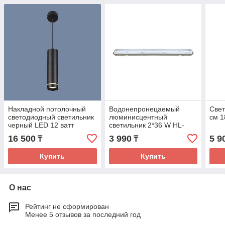
Накладной потолочный
Водонепронецаемый
Свет
светодиодный светильник
люминисцентный
см 1
черный LED 12 ватт
светильник 2*36 W HL-
144E
16 500
3 990
5 9
₸
₸
Купить
Купить
О нас
Рейтинг не сформирован
Менее 5 отзывов за последний год