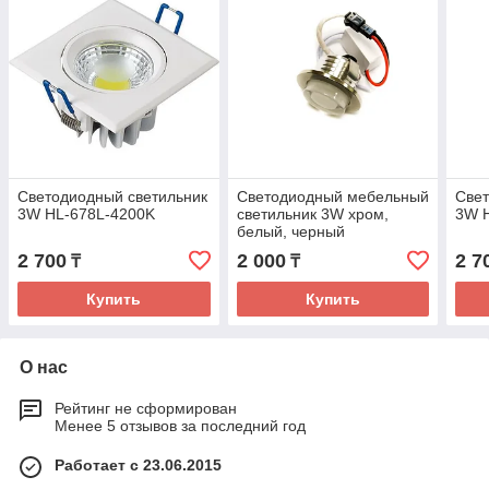
Светодиодный светильник
Светодиодный мебельный
Свет
3W HL-678L-4200K
светильник 3W хром,
3W 
белый, черный
2 700
2 000
2 7
₸
₸
Купить
Купить
О нас
Рейтинг не сформирован
Менее 5 отзывов за последний год
Работает с 23.06.2015