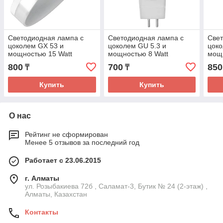
Светодиодная лампа с
Светодиодная лампа с
Свет
цоколем GX 53 и
цоколем GU 5.3 и
цоко
мощностью 15 Watt
мощностью 8 Watt
мощн
800
700
850
₸
₸
Купить
Купить
О нас
Рейтинг не сформирован
Менее 5 отзывов за последний год
Работает с 23.06.2015
г. Алматы
ул. Розыбакиева 72б , Саламат-3, Бутик № 24 (2-этаж) ,
Алматы, Казахстан
Контакты