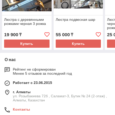
Люстра с деревянными
Люстра подвесная шар
Люст
рожками черная 3 рожка
черн
рож
19 900
55 000
25 
₸
₸
Купить
Купить
О нас
Рейтинг не сформирован
Менее 5 отзывов за последний год
Работает с 23.06.2015
г. Алматы
ул. Розыбакиева 72б , Саламат-3, Бутик № 24 (2-этаж) ,
Алматы, Казахстан
Контакты