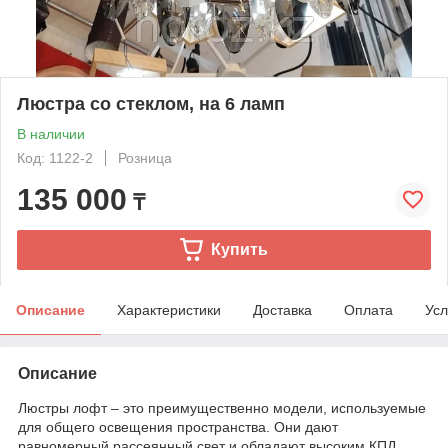
Люстра со стеклом, на 6 ламп
В наличии
Код: 1122-2
Розница
135 000
₸
Купить
Описание
Характеристики
Доставка
Оплата
Усл
Описание
Люстры лофт – это преимущественно модели, используемые
для общего освещения пространства. Они дают
равномерный рассеянный свет и обладают высоким КПД.