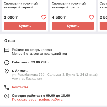
Светильник точечный
Светильник точечный
Свет
накладной черный
накладной графит
накл
3 000
4 500
2 5
₸
₸
Купить
Купить
О нас
Рейтинг не сформирован
Менее 5 отзывов за последний год
Работает с 23.06.2015
г. Алматы
ул. Розыбакиева 72б , Саламат-3, Бутик № 24 (2-этаж) ,
Алматы, Казахстан
Контакты
Сегодня работает с 09:00 до 18:00
Показать весь график работы