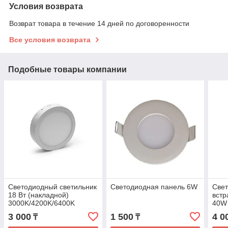
Условия возврата
Возврат товара в течение 14 дней по договоренности
Все условия возврата
Подобные товары компании
Светодиодный светильник
Светодиодная панель 6W
Све
18 Вт (накладной)
встр
3000K/4200K/6400K
40W
3 000
1 500
4 0
₸
₸