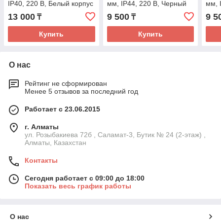
IP40, 220 В, Белый корпус
мм, IP44, 220 В, Черный
мм, 
13 000
9 500
9 5
₸
₸
Купить
Купить
О нас
Рейтинг не сформирован
Менее 5 отзывов за последний год
Работает с 23.06.2015
г. Алматы
ул. Розыбакиева 72б , Саламат-3, Бутик № 24 (2-этаж) ,
Алматы, Казахстан
Контакты
Сегодня работает с 09:00 до 18:00
Показать весь график работы
О нас