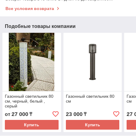
Все условия возврата
Подобные товары компании
Газонный светильник 80
Газонный светильник 80
Газо
cм, черный, белый ,
cм
cм
серый
27 000
23 000
27 
от
₸
₸
Купить
Купить