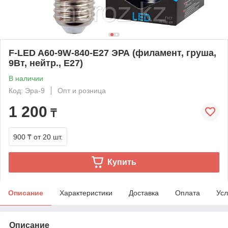
F-LED A60-9W-840-E27 ЭРА (филамент, груша,
9Вт, нейтр., Е27)
В наличии
Код: Эра-9
Опт и розница
1 200
₸
900 ₸
от 20 шт.
Купить
Описание
Характеристики
Доставка
Оплата
Усл
Описание