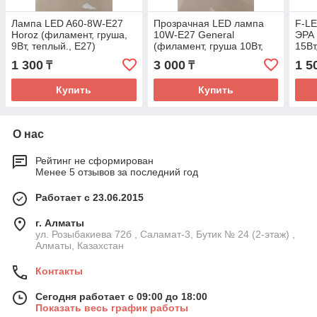
Лампа LED A60-8W-E27
Прозрачная LED лампа
F-L
Horoz (филамент, груша,
10W-E27 General
ЭРА 
9Вт, теплый., Е27)
(филамент, груша 10Вт,
15Вт
нейтр., Е27)
1 300
3 000
1 5
₸
₸
Купить
Купить
О нас
Рейтинг не сформирован
Менее 5 отзывов за последний год
Работает с 23.06.2015
г. Алматы
ул. Розыбакиева 72б , Саламат-3, Бутик № 24 (2-этаж) ,
Алматы, Казахстан
Контакты
Сегодня работает с 09:00 до 18:00
Показать весь график работы