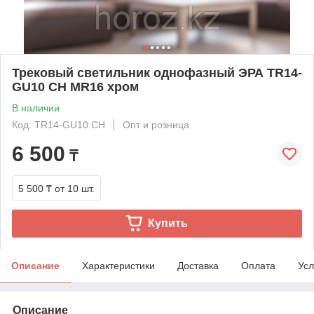
Трековый светильник однофазный ЭРА TR14-
GU10 CH MR16 хром
В наличии
Код: TR14-GU10 CH
Опт и розница
6 500
₸
5 500 ₸
от 10 шт.
Купить
Описание
Характеристики
Доставка
Оплата
Усл
Описание