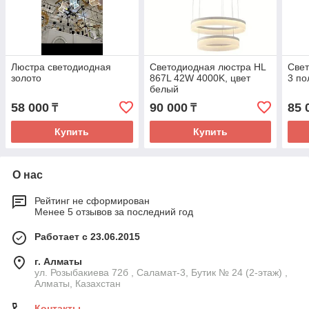
Люстра светодиодная
Светодиодная люстра HL
Свет
золото
867L 42W 4000K, цвет
3 п
белый
58 000
90 000
85 
₸
₸
Купить
Купить
О нас
Рейтинг не сформирован
Менее 5 отзывов за последний год
Работает с 23.06.2015
г. Алматы
ул. Розыбакиева 72б , Саламат-3, Бутик № 24 (2-этаж) ,
Алматы, Казахстан
Контакты