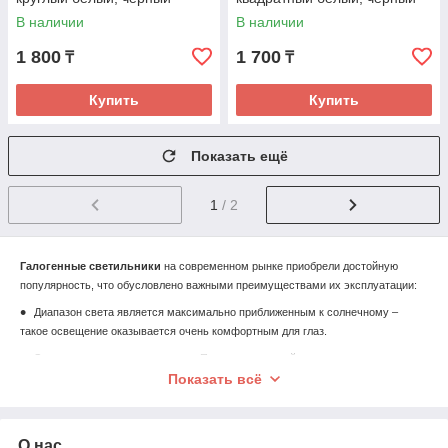
В наличии
В наличии
1 800
1 700
₸
₸
Купить
Купить
Показать ещё
1
/ 2
Галогенные светильники
на современном рынке приобрели достойную
популярность, что обусловлено важными преимуществами их эксплуатации:
Диапазон света является максимально приближенным к солнечному –
такое освещение оказывается очень комфортным для глаз.
Экономичность использования. При сопоставимой
мощности
галогенные светильники
Показать всё
выделяют на 25% больше света,
нежели обычные лампы накаливания. Некоторые разновидности, IRC-
галогенные лампы, это значение доводят до 45%.
Точечная направленность светового потока.
О нас