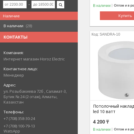
В наличии
Оптом и в р
Купить
Наличие
В наличии
28
SANDRA-10
КОНТАКТЫ
Интернет магазин Horoz Electric
Менеджер
ул. Розыбакиева 72б , Саламат-3,
Бутик № 24 (2-этаж), Алматы,
Казахстан
Потолочный наклад
led 10 ватт
+7 (708) 358-30-24
4 200 ₸
+7 (708) 100-79-13
В наличии
Оптом и в р
WatsApp