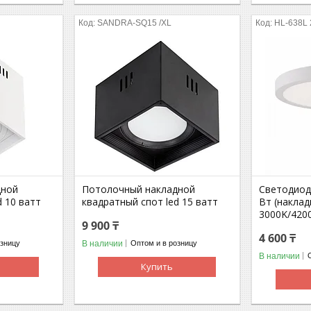
SANDRA-SQ15 /XL
HL-638L
дной
Потолочный накладной
Светодиод
d 10 ватт
квадратный спот led 15 ватт
Вт (наклад
3000K/420
9 900 ₸
4 600 ₸
В наличии
озницу
Оптом и в розницу
В наличии
Купить