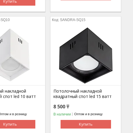
Купить
-SQ10
SANDRA-SQ15
й накладной
Потолочный накладной
 спот led 10 ватт
квадратный спот led 15 ватт
8 500 ₸
В наличии
Оптом и в розницу
Оптом и в розницу
Купить
Купить