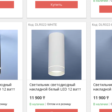
В наличии
Купить
DLR022-WHITE
DLR022-
иодный
Светильник светодиодный
Светильни
 12 ватт
накладной белый LED 12 ватт
накладной
11 900 ₸
11 900 ₸
В наличии
В наличии
озницу
Оптом и в розницу