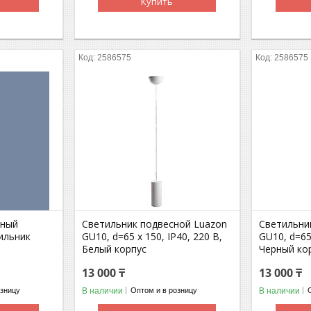
Купить
2586575
2586575
чный
Светильник подвесной Luazon
Светильни
ильник
GU10, d=65 x 150, IP40, 220 В,
GU10, d=65 
т
Белый корпус
Черный ко
13 000 ₸
13 000 ₸
В наличии
В наличии
озницу
Оптом и в розницу