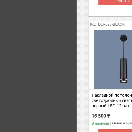
Купить
DLR023-BLACK
Накладной потоло
светодиодный свет
черный LED 12 ват
16 500 ₸
В наличии
Оптом и в р