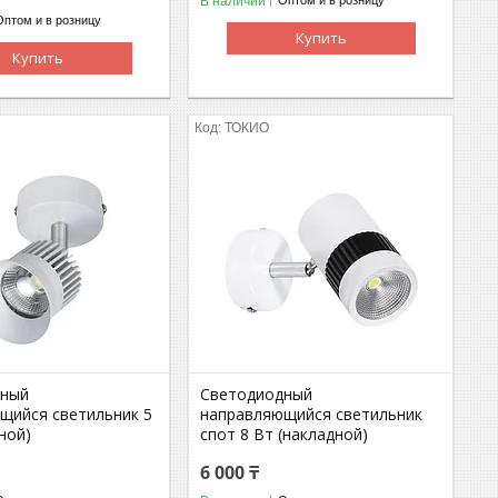
В наличии
Оптом и в розницу
Оптом и в розницу
Купить
Купить
ТОКИО
дный
Светодиодный
щийся светильник 5
направляющийся светильник
ной)
спот 8 Вт (накладной)
6 000 ₸