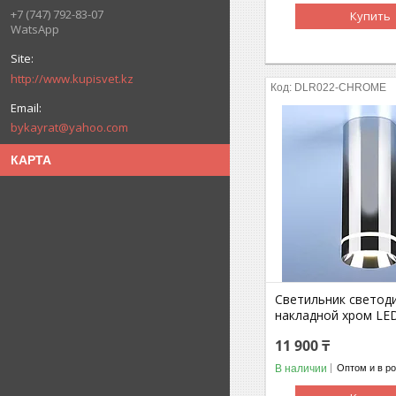
+7 (747) 792-83-07
Купить
WatsApp
http://www.kupisvet.kz
DLR022-CHROME
bykayrat@yahoo.com
КАРТА
Светильник светод
накладной хром LED
11 900 ₸
В наличии
Оптом и в р